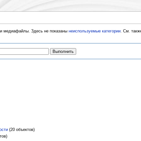
ли медиафайлы. Здесь не показаны
неиспользуемые категории
. См. так
ости
‏‎ (20 объектов)
ктов)