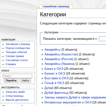
служебная страница
Категории
Следующие категории содержат страницы и
Категории
Показать категории, начинающиеся с:
навигация
Заглавная страница
Портал сообщества
Авиарейсы
‏‎ (3 объекта)
Текущие события
Авиарейсы (Казахстан)
‏‎ (2 объекта)
Свежие правки
Авиарейсы (Россия)
‏‎ (1 объект)
Случайная статья
Авиарейсы (Украина)
‏‎ (1 объект)
Справка
Банки в ОАЭ
‏‎ (25 объектов)
поиск
Бизнес в ОАЭ
‏‎ (18 объектов)
Выставки в ОАЭ
‏‎ (11 объектов)
Гольф в ОАЭ
‏‎ (10 объектов)
инструменты
Дубай
‏‎ (83 объекта)
Загрузить файл
Дубай фригольд
‏‎ (52 объекта)
Спецстраницы
Законы эмирата Дубай в сфере недвижим
Версия для печати
Интересные мероприятия в ОАЭ
‏‎ (16 объе