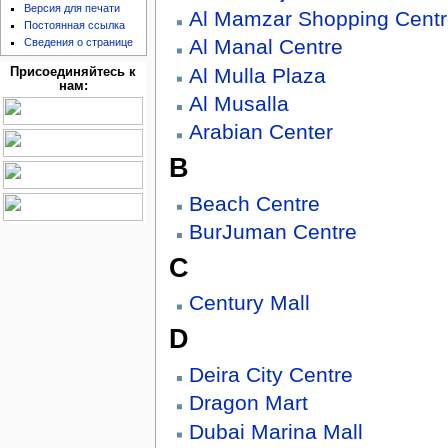
Версия для печати
Al Mamzar Shopping Cent
Постоянная ссылка
Al Manal Centre
Сведения о странице
Al Mulla Plaza
Присоединяйтесь к
нам:
Al Musalla
Arabian Center
B
Beach Centre
BurJuman Centre
C
Century Mall
D
Deira City Centre
Dragon Mart
Dubai Marina Mall