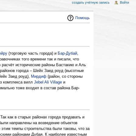
создать учётную запись
Войти
Помощь
ейру
(торговую часть города) и
Бар-Дубай
,
равочниках того времени так и писали, что
в расчёт исторические районы Бастакию и Аль
 районов города – Шейх Заед роуд (высотные
ейх Заед роуд),
Мирдиф
(район, со стороны
из комплекса вилл
Jebel Ali Village
и
рмально тоже входил в состав района Бар-
Так как в старых районах города продавать и
были направлены на возведение объектов
этим темпы строительства были таковы, что за
ескими районами Дубая. К наиболее известным