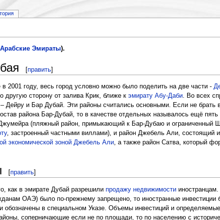
тория
Арабские Эмираты
).
убая
[
править
]
 в 2001 году, весь город условно можно было поделить на две части -
Д
о другую сторону от залива Крик, ближе к
эмирату Абу-Даби
. Во всех сп
 – Дейру и Бар Дубай. Эти районы считались основными. Если не брать 
остав района Бар-Дубай, то в качестве отдельных называлось ещё пять
 Джумейра (пляжный район, примыкающий к Бар-Дубаю и ограниченный Ш
ту
, застроенный частными виллами), и район Джебель Али, состоящий 
ой экономической зоной Джебель Али
, а также район Сатва, который фо
ы
[
править
]
го, как в эмирате Дубай разрешили
продажу недвижимости
иностранцам. 
жданам ОАЭ) было по-прежнему запрещено, то иностранные инвестиции 
и обозначены в специальном Указе. Объемы инвестиций и определяемые 
районы, соперничающие если не по площади, то по населению с историч