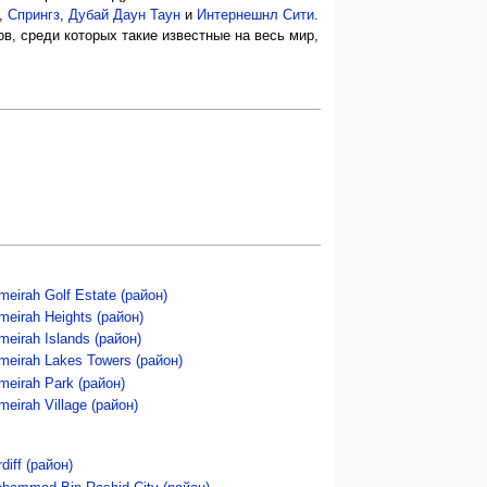
,
Спрингз
,
Дубай Даун Таун
и
Интернешнл Сити
.
в, среди которых такие известные на весь мир,
meirah Golf Estate (район)
meirah Heights (район)
meirah Islands (район)
meirah Lakes Towers (район)
meirah Park (район)
meirah Village (район)
rdiff (район)