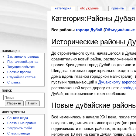
категория
обсуждение
править
ис
Категория:Районы Дубая
Все районы
города Дубай
(
Объединённые 
Исторические районы Д
навигация
До строительного бума, начавшегося в Дубае
Заглавная страница
сравнительно новый район, расположенный п
Портал сообщества
пролив Крик делит город Дубай на две части
Текущие события
Шиндага, которые территориально входят в с
Свежие правки
дома вдоль главной городской магистрали),
Случайная статья
пустыни примыкающий к
Дубайскому аэропор
Справка
расположенной через дорогу от него
свободн
поиск
Дубай, но исторически стоял особняком.
Новые дубайские район
инструменты
Всё изменилось в начале XXI века, после то
Ссылки сюда
покупать недвижимость иностранцам (не гра
Связанные правки
Загрузить файл
недвижимости в новых районах, которые был
Спецстраницы
неполные 10 лет на карте Дубая появились 