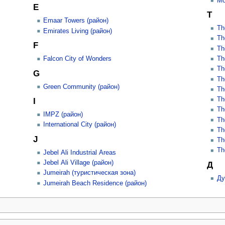
Mo
E
T
Emaar Towers (район)
Th
Emirates Living (район)
Th
F
Th
Falcon City of Wonders
Th
Th
G
Th
Green Community (район)
Th
Th
I
Th
IMPZ (район)
Th
International City (район)
Th
J
Th
Th
Jebel Ali Industrial Areas
Jebel Ali Village (район)
Д
Jumeirah (туристическая зона)
Ду
Jumeirah Beach Residence (район)