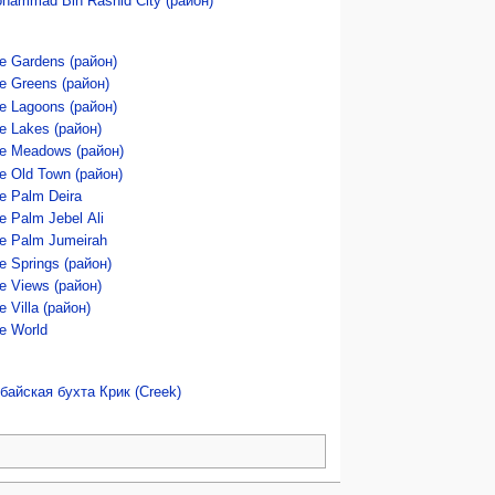
hammad Bin Rashid City (район)
e Gardens (район)
e Greens (район)
e Lagoons (район)
e Lakes (район)
e Meadows (район)
e Old Town (район)
e Palm Deira
e Palm Jebel Ali
e Palm Jumeirah
e Springs (район)
e Views (район)
e Villa (район)
e World
байская бухта Крик (Creek)