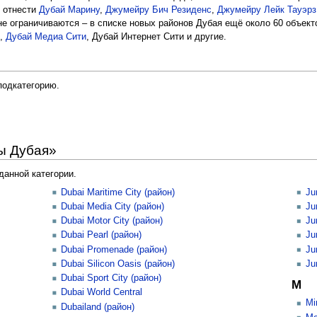
 отнести
Дубай Марину
,
Джумейру Бич Резиденс
,
Джумейру Лейк Тауэрз
е ограничиваются – в списке новых районов Дубая ещё около 60 объекто
,
Дубай Медиа Сити
, Дубай Интернет Сити и другие.
подкатегорию.
ы Дубая»
данной категории.
Dubai Maritime City (район)
Ju
Dubai Media City (район)
Ju
Dubai Motor City (район)
Ju
Dubai Pearl (район)
Ju
Dubai Promenade (район)
Ju
Dubai Silicon Oasis (район)
Ju
Dubai Sport City (район)
M
Dubai World Central
Mi
Dubailand (район)