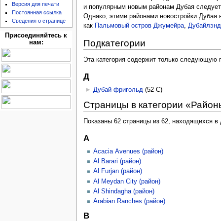
Версия для печати
и популярным новым районам Дубая следует
Постоянная ссылка
Однако, этими районами новостройки Дубая н
Сведения о странице
как
Пальмовый остров Джумейра
,
Дубайлэнд
Присоединяйтесь к
Подкатегории
нам:
Эта категория содержит только следующую 
Д
►
Дубай фригольд
‎
(52 С)
Страницы в категории «Район
Показаны 62 страницы из 62, находящихся в 
A
Acacia Avenues (район)
Al Barari (район)
Al Furjan (район)
Al Meydan City (район)
Al Shindagha (район)
Arabian Ranches (район)
B