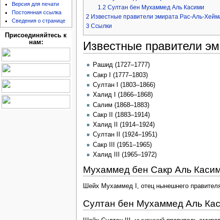
Версия для печати
1.2
Султан бен Мухаммед Аль Касими
Постоянная ссылка
2
Известные правители эмирата Рас-Аль-Хейм
Сведения о странице
3
Ссылки
Присоединяйтесь к
нам:
Известные правители э
Рашид (1727–1777)
Сакр I (1777–1803)
Султан I (1803–1866)
Халид I (1866–1868)
Салим (1868–1883)
Сакр II (1883–1914)
Халид II (1914–1924)
Султан II (1924–1951)
Сакр III (1951–1965)
Халид III (1965–1972)
Мухаммед бен Сакр Аль Каси
Шейх Мухаммед I, отец нынешнего правител
Султан бен Мухаммед Аль Ка