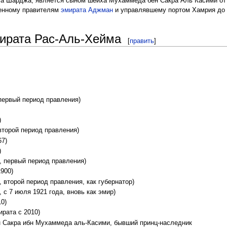
ата Шарджа, является сыном шейха Мухаммеда бен Сакра Аль Касими от
венному правителям
эмирата Аджман
и управлявшему портом Хамрия до 
ирата Рас-Аль-Хейма
[
править
]
первый период правления)
)
второй период правления)
67)
)
, первый период правления)
900)
 второй период правления, как губернатор)
 с 7 июля 1921 года, вновь как эмир)
0)
рата с 2010)
н Сакра ибн Мухаммеда аль-Касими, бывший принц-наследник