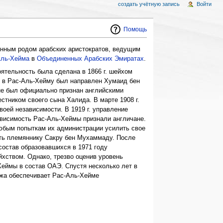
создать учётную запись
Войти
Помощь
нным родом арабских аристократов, ведущим
Аль-Хейма
в
Объединенных Арабских Эмиратах
.
ятельность была сделана в 1866 г. шейхом
м в Рас-Аль-Хейму был направлен Хумаид бен
 не был официально признан английскими
стником своего сына Халида. В марте 1908 г.
воей независимости. В 1919 г. управление
зависимость Рас-Аль-Хеймы признали англичане.
любым попыткам их администрации усилить свое
сть племяннику Сакру бен Мухаммаду. После
состав образовавшихся в 1971 году
хством. Однако, трезво оценив уровень
-Хеймы в состав ОАЭ. Спустя несколько лет в
жа обеспечивает Рас-Аль-Хейме