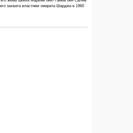
 его жены шейхи Марьям бинт Ганем бен Салем
его захвата властями эмирата Шарджа в 1960