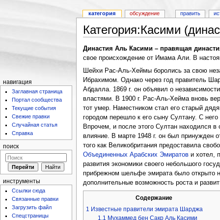
категория
обсуждение
править
ис
Категория:Касими (динас
Династия Аль Касими – правящая династи
свое происхождение от Имама Али. В насто
Шейхи Рас-Аль-Хеймы боролись за свою неза
Ибрахимом. Однако через год правитель Шар
навигация
Абдалла. 1869 г. он объявил о независимост
Заглавная страница
властями. В 1900 г. Рас-Аль-Хейма вновь ве
Портал сообщества
тот умер. Наместником стал его старый дядя
Текущие события
Свежие правки
городом перешло к его сыну Султану. С него
Случайная статья
Впрочем, и после этого Султан находился в
Справка
влияние. В марте 1948 г. он был принужден
того как Великобритания предоставила свобо
поиск
Объединенных Арабских Эмиратов
и хотел, 
развития экономики своего небольшого госуд
прибрежном шельфе эмирата было открыто н
инструменты
дополнительные возможность роста и развит
Ссылки сюда
Содержание
Связанные правки
Загрузить файл
1
Известные правители эмирата Шарджа
Спецстраницы
1.1
Мухаммед бен Сакр Аль Касими