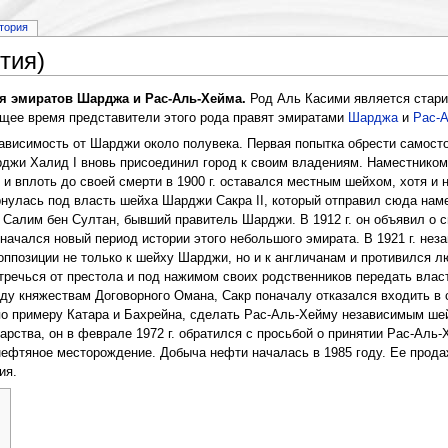
тория
тия)
я эмиратов Шарджа и Рас-Аль-Хейма.
Род Аль Касими является стари
ящее время представители этого рода правят эмиратами
Шарджа
и
Рас-
висимость от Шарджи около полувека. Первая попытка обрести самосто
джи Халид I вновь присоединил город к своим владениям. Наместнико
и и вплоть до своей смерти в 1900 г. оставался местным шейхом, хотя и
рнулась под власть шейха Шарджи Сакра II, который отправил сюда наме
 Салим бен Султан, бывший правитель Шарджи. В 1912 г. он объявил о с
 начался новый период истории этого небольшого эмирата. В 1921 г. не
 оппозиции не только к шейху Шарджи, но и к англичанам и противился 
 отречься от престола и под нажимом своих родственников передать вла
ду княжествам Договорного Омана, Сакр поначалу отказался входить в 
по примеру Катара и Бахрейна, сделать Рас-Аль-Хейму независимым шей
арства, он в феврале 1972 г. обратился с просьбой о принятии Рас-Аль
ефтяное месторождение. Добыча нефти началась в 1985 году. Ее прода
ия.