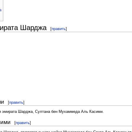
а
мирата Шарджа
[
править
]
ми
[
править
]
я эмирата Шарджа, Султана бен Мухаммеда Аль Касими.
сими
[
править
]