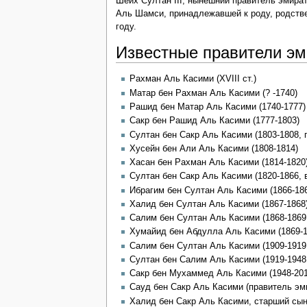
Шейх Султан III, нынешний правитель эмир
Аль Шамси, принадлежавшей к роду, родст
году.
Известные правители эм
Рахман Аль Касими (XVIII ст.)
Матар бен Рахман Аль Касими (? -1740)
Рашид бен Матар Аль Касими (1740-1777)
Сакр бен Рашид Аль Касими (1777-1803)
Султан бен Сакр Аль Касими (1803-1808, 
Хусейн бен Али Аль Касими (1808-1814)
Хасан бен Рахман Аль Касими (1814-1820
Султан бен Сакр Аль Касими (1820-1866, 
Ибрагим бен Султан Аль Касими (1866-18
Халид бен Султан Аль Касими (1867-1868
Салим бен Султан Аль Касими (1868-1869
Хумайид бен Абдулла Аль Касими (1869-1
Салим бен Султан Аль Касими (1909-1919,
Султан бен Салим Аль Касими (1919-1948,
Сакр бен Мухаммед Аль Касими (1948-201
Сауд бен Сакр Аль Касими (правитель эми
Халид бен Сакр Аль Касими, старший сы