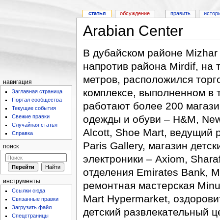
статья
обсуждение
править
истор
Arabian Center
В дубайском районе Mizhar
напротив района Mirdif, на
метров, расположился торго
навигация
комплексе, выполненном в 
Заглавная страница
Портал сообщества
работают более 200 магази
Текущие события
Свежие правки
одежды и обуви – H&M, New 
Случайная статья
Alcott, Shoe Mart, ведущий
Справка
Paris Gallery, магазин дет
поиск
электроники – Axiom, Shara
отделения Emirates Bank, M
инструменты
ремонтная мастерская Minut
Ссылки сюда
Mart Hypermarket, оздоров
Связанные правки
Загрузить файл
детский развлекательный це
Спецстраницы