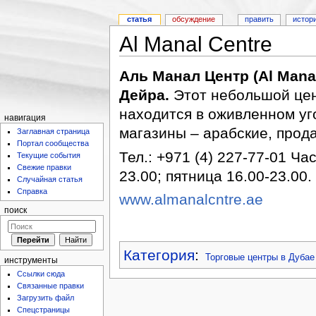
статья
обсуждение
править
истор
Al Manal Centre
Аль Манал Центр (Al Mana
Дейра.
Этот небольшой цент
находится в оживленном у
навигация
магазины – арабские, прод
Заглавная страница
Портал сообщества
Тел.: +971 (4) 227-77-01 Ча
Текущие события
Свежие правки
23.00; пятница 16.00-23.00.
Случайная статья
Справка
www.almanalcntre.ae
поиск
Категория
:
Торговые центры в Дубае
инструменты
Ссылки сюда
Связанные правки
Загрузить файл
Спецстраницы