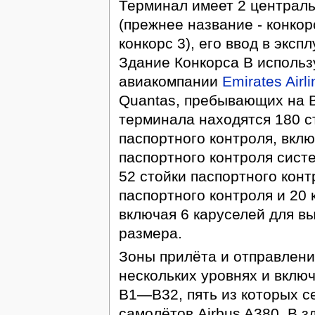
Терминал имеет 2 централь
(прежнее название - конкор
конкорс 3), его ввод в эксп
Здание Конкорса В исполь
авиакомпании
Emirates Airli
Quantas, пребывающих на В
терминала находятся 180 ст
паспортного контроля, вклю
паспортного контроля систе
52 стойки паспортного конт
паспортного контроля и 20 
включая 6 каруселей для в
размера.
Зоны прилёта и отправлени
нескольких уровнях и вклю
В1—В32, пять из которых 
самолётов Airbus A380. В з