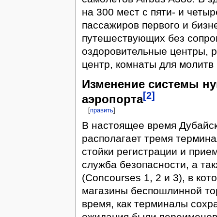
на 300 мест с пяти- и чет
пассажиров первого и бизне
путешествующих без сопро
оздоровительные центры, р
центр, комнаты для молитв
Изменение системы ну
[2]
аэропорта
[
править
]
В настоящее время Дубайс
располагает тремя терминал
стойки регистрации и прие
служба безопасности, а та
(Concourses 1, 2 и 3), в ко
магазины беспошлинной тор
время, как терминалы сохр
ожидания были переименов