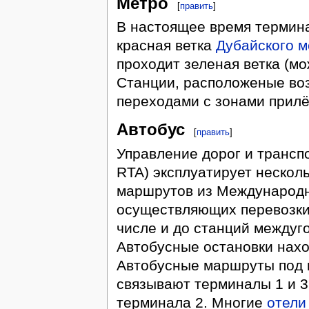
Метро
[
править
]
В настоящее время термина
красная ветка
Дубайского м
проходит зеленая ветка (мо
Станции, расположеные воз
переходами с зонами прилё
Автобус
[
править
]
Управление дорог и транспор
RTA) эксплуатирует нескол
маршрутов из Международн
осуществляющих перевозки 
числе и до станций междуг
Автобусные остановки наход
Автобусные маршруты под но
связывают терминалы 1 и 3
терминала 2. Многие
отели