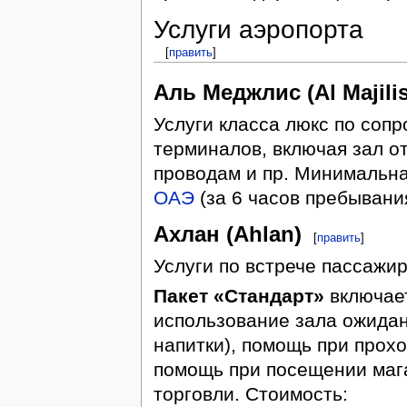
Услуги аэропорта
[
править
]
Аль Меджлис (Al Majilis
Услуги класса люкс по соп
терминалов, включая зал от
проводам и пр. Минимальна
ОАЭ
(за 6 часов пребывания
Ахлан (Ahlan)
[
править
]
Услуги по встрече пассажир
Пакет «Стандарт»
включает
использование зала ожидани
напитки), помощь при прох
помощь при посещении маг
торговли. Стоимость: