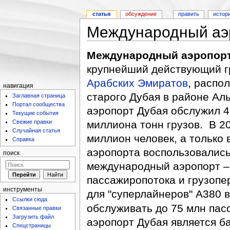
статья
обсуждение
править
истор
Международный аэ
Международный аэропорт
крупнейший действующий г
Арабских Эмиратов
, распо
навигация
старого Дубая в районе Ал
Заглавная страница
Портал сообщества
аэропорт Дубая обслужил 4
Текущие события
Свежие правки
миллиона тонн грузов. В 2
Случайная статья
миллион человек, а только 
Справка
аэропорта воспользовались 
поиск
международный аэропорт –
пассажиропотока и грузопе
инструменты
для "суперлайнеров" A380 
Ссылки сюда
обслуживать до 75 млн пасс
Связанные правки
Загрузить файл
аэропорт Дубая является б
Спецстраницы