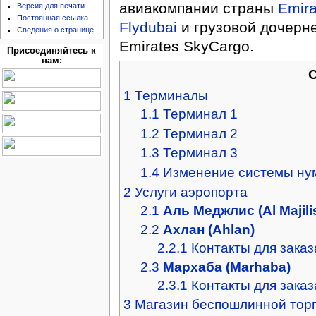
авиакомпании страны
Emira
Версия для печати
Постоянная ссылка
Flydubai
и грузовой дочерне
Сведения о странице
Emirates SkyCargo.
Присоединяйтесь к
нам:
1
Терминалы
1.1
Терминал 1
1.2
Терминал 2
1.3
Терминал 3
1.4
Изменение системы ну
2
Услуги аэропорта
2.1
Аль Меджлис (Al Majili
2.2
Ахлан (Ahlan)
2.2.1
Контакты для заказ
2.3
Мархаба (Marhaba)
2.3.1
Контакты для заказ
3
Магазин беспошлинной торго