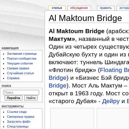
статья
обсуждение
править
истор
Al Maktoum Bridge
Al Maktoum Bridge
Мактум»
, названный в чес
Один из четырех существую
навигация
Дубайскую бухту и один из 
Заглавная страница
Портал сообщества
включают: туннель Шиндага
Текущие события
Свежие правки
«Флотин бридж» (
Floating B
Случайная статья
Bridge
) и «Бизнес Бэй брид
Справка
Bridge
). Мост Аль Мактум –
поиск
открыт в 1963 году. Мост с
«старого Дубая» -
Дейру
и
инструменты
Ссылки сюда
Связанные правки
Загрузить файл
Спецстраницы