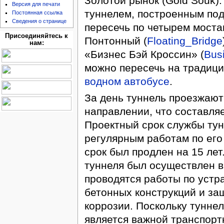
Золотой рынок (Gold Souk)
Версия для печати
туннелем, построенным под
Постоянная ссылка
Сведения о странице
пересечь по четырем моста
Присоединяйтесь к
Понтонный (
Floating_Bridge
нам:
«Бизнес Бэй Кроссин» (
Bus
можно пересечь на традиц
водном автобусе
.
За день туннель проезжают
направлении, что составля
Проектный срок службы тунн
регулярным работам по его
срок был продлен на 15 ле
туннеля был осуществлен в
проводятся работы по устр
бетонных конструкций и за
коррозии. Поскольку тунне
является важной транспорт