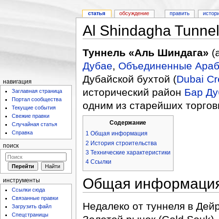
статья
обсуждение
править
истор
Al Shindagha Tunne
Туннель «Аль Шиндага»
Дубае
,
Объединенные Араб
Дубайской бухтой (
Dubai Cr
навигация
исторический район
Бар Ду
Заглавная страница
Портал сообщества
одним из старейших торго
Текущие события
Свежие правки
Содержание
Случайная статья
Справка
1
Общая информация
2
История строительства
поиск
3
Технические характеристики
4
Ссылки
Общая информаци
инструменты
Ссылки сюда
Связанные правки
Недалеко от туннеля в Дей
Загрузить файл
Спецстраницы