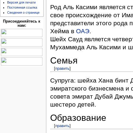
Версия для печати
Род Аль Касими является с
Постоянная ссылка
Сведения о странице
свое происхождение от Им
Присоединяйтесь к
представители этого рода 
нам:
Хейма в
ОАЭ
.
Шейх Сауд является четве
Мухаммеда Аль Касими и ш
Семья
[
править
]
Супруга: шейха Хана бинт 
эмиратского бизнесмена и 
совета эмират Дубай Джумы
шестеро детей.
Образование
[
править
]