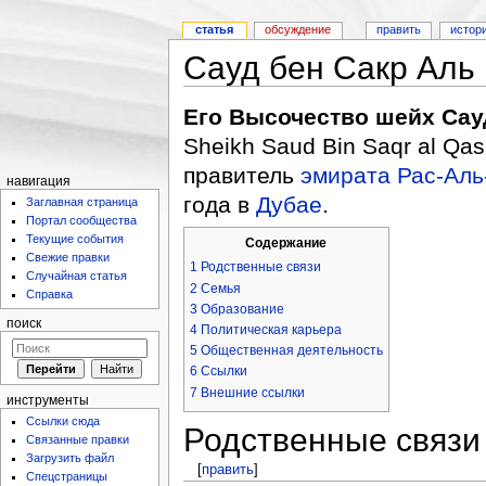
статья
обсуждение
править
истор
Сауд бен Сакр Аль
Его Высочество шейх Сау
Sheikh Saud Bin Saqr al Qas
правитель
эмирата Рас-Ал
навигация
года в
Дубае
.
Заглавная страница
Портал сообщества
Текущие события
Содержание
Свежие правки
1
Родственные связи
Случайная статья
2
Семья
Справка
3
Образование
поиск
4
Политическая карьера
5
Общественная деятельность
6
Ссылки
7
Внешние ссылки
инструменты
Ссылки сюда
Родственные связи
Связанные правки
Загрузить файл
[
править
]
Спецстраницы