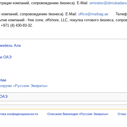
страции компаний, сопровождению бизнеса). E-Mail:
emirates@almubadara.
и компаний, сопровождению бизнеса). E-Mail:
office@marbag.ae
. Телеф
тие компаний - free zone, offshore, LLC, покупка готового бизнеса, сопр
 +971 (4) 430-83-32.
Джебель Али
ии ОАЭ
убае
форуме «Русские Эмираты»
 ОАЭ
тика конфиденциальности
Описание Википедия «Русские Эмираты»
Отказ 