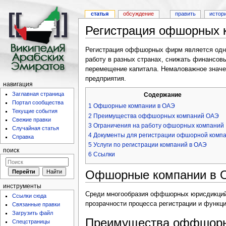
статья
обсуждение
править
истор
Регистрация офшорных 
Регистрация оффшорных фирм является одни
работу в разных странах, снижать финансов
перемещение капитала. Немаловажное значен
предприятия.
навигация
Заглавная страница
Содержание
Портал сообщества
1
Офшорные компании в ОАЭ
Текущие события
2
Преимущества оффшорных компаний ОАЭ
Свежие правки
3
Ограничения на работу офшорных компаний
Случайная статья
4
Документы для регистрации офшорной комп
Справка
5
Услуги по регистрации компаний в ОАЭ
поиск
6
Ссылки
Офшорные компании в 
инструменты
Среди многообразия оффшорных юрисдикци
Ссылки сюда
прозрачности процесса регистрации и функ
Связанные правки
Загрузить файл
Преимущества оффшорн
Спецстраницы