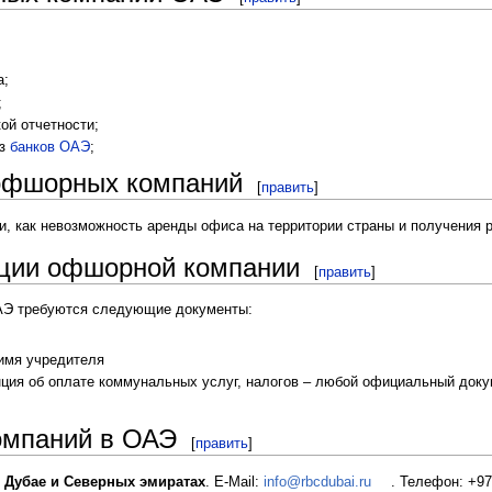
а;
;
ой отчетности;
из
банков ОАЭ
;
 офшорных компаний
[
править
]
ии, как невозможность аренды офиса на территории страны и получения 
ации офшорной компании
[
править
]
АЭ требуются следующие документы:
имя учредителя
нция об оплате коммунальных услуг, налогов – любой официальный док
компаний в ОАЭ
[
править
]
 Дубае и Северных эмиратах
. E-Mail:
info@rbcdubai.ru
. Телефон: +971