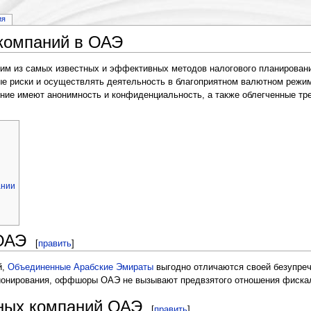
ия
компаний в ОАЭ
м из самых известных и эффективных методов налогового планировани
ые риски и осуществлять деятельность в благоприятном валютном режи
ие имеют анонимность и конфиденциальность, а также облегченные тре
ании
ОАЭ
[
править
]
й,
Объединенные Арабские Эмираты
выгодно отличаются своей безупреч
ционирования, оффшоры ОАЭ не вызывают предвзятого отношения фиска
ых компаний ОАЭ
[
править
]