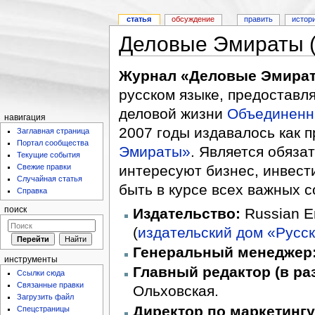
статья
обсуждение
править
истор
Деловые Эмираты 
Журнал «Деловые Эмира
русском языке, предостав
деловой жизни
Объединенн
навигация
2007 годы издавалось как 
Заглавная страница
Портал сообщества
Эмираты»
. Является обяза
Текущие события
Свежие правки
интересуют бизнес, инвести
Случайная статья
быть в курсе всех важных 
Справка
Издательство:
Russian Em
поиск
(
издательский дом «Русс
Генеральный менеджер
инструменты
Главный редактор (в ра
Ссылки сюда
Связанные правки
Ольховская.
Загрузить файл
Директор по маркетингу
Спецстраницы