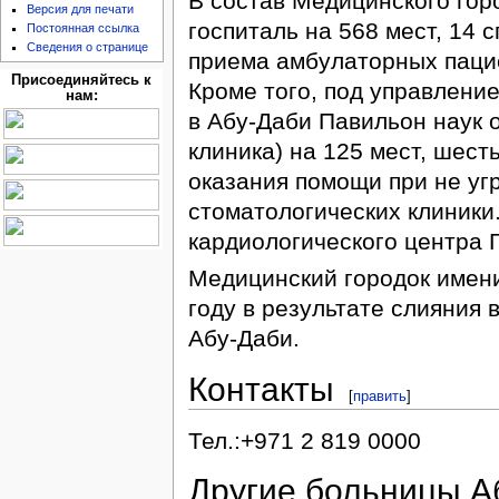
В состав Медицинского го
Версия для печати
госпиталь на 568 мест, 14 
Постоянная ссылка
Сведения о странице
приема амбулаторных пацие
Присоединяйтесь к
Кроме того, под управлени
нам:
в Абу-Даби Павильон наук 
клиника) на 125 мест, шест
оказания помощи при не уг
стоматологических клиники
кардиологического центра 
Медицинский городок имен
году в результате слияния 
Абу-Даби.
Контакты
[
править
]
Тел.:+971 2 819 0000
Другие больницы А