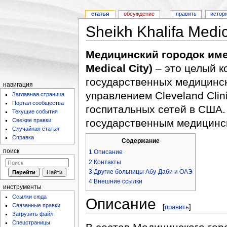
статья
обсуждение
править
истор
Sheikh Khalifa Medic
Медицинский городок име
Medical City)
– это целый к
государственных медицинс
навигация
управлением Cleveland Clin
Заглавная страница
Портал сообщества
госпитальных сетей в США.
Текущие события
Свежие правки
государственным медицинс
Случайная статья
Справка
Содержание
поиск
1
Описание
2
Контакты
3
Другие больницы Абу-Даби и ОАЭ
4
Внешние ссылки
инструменты
Ссылки сюда
Описание
Связанные правки
[
править
]
Загрузить файл
Спецстраницы