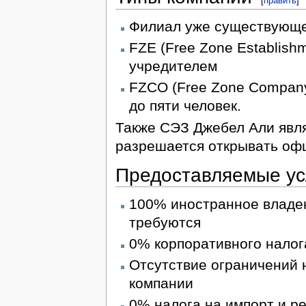
[
править
]
Филиал уже существующе
FZE (Free Zone Establish
учредителем
FZCO (Free Zone Company
до пяти человек.
Также СЭЗ Джебел Али явля
разрешается открывать оф
Предоставляемые ус
100% иностранное владе
требуются
0% корпоративного налога
Отсутствие ограничений 
компании
0% налога на импорт и р