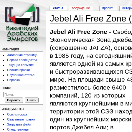
статья
обсуждение
править
истор
Jebel Ali Free Zone
Jebel Ali Free Zone
- Свобо
Экономическая Зона Джебе
(сокращенно JAFZA), основ
навигация
в 1985 году, на сегодняшни
Заглавная страница
Портал сообщества
является одной из самых к
Текущие события
Свежие правки
и быстроразвивающихся СЭ
Случайная статья
мире. На площади свыше 48
Справка
разместилось более 6400
поиск
компаний, 120 из которых
являются крупнейшими в ми
инструменты
территории этой СЭЗ нахо
Ссылки сюда
один из крупнейших морски
Связанные правки
Загрузить файл
портов Джебел Али; в
Спецстраницы