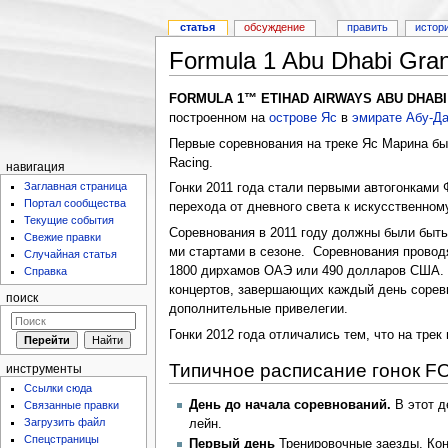
статья
обсуждение
править
истор
Formula 1 Abu Dhabi Gran
FORMULA 1™ ETIHAD AIRWAYS ABU DHABI
построенном на
острове Яс
в
эмирате Абу-Д
Первые соревнования на треке Яс Марина был
Racing.
навигация
Заглавная страница
Гонки 2011 года стали первыми автогонками 
Портал сообщества
перехода от дневного света к искусственно
Текущие события
Соревнования в 2011 году должны были быть 
Свежие правки
ми стартами в сезоне. Соревнования проводя
Случайная статья
1800 дирхамов ОАЭ или 490 долларов США. М
Справка
концертов, завершающих каждый день соревн
поиск
дополнительные привелегии.
Гонки 2012 года отличались тем, что на трек
Типичное расписание гонок
инструменты
Ссылки сюда
День до начала соревнований.
В этот д
Связанные правки
Загрузить файл
лейн.
Спецстраницы
Первый день
Тренировочные заезды. Кон