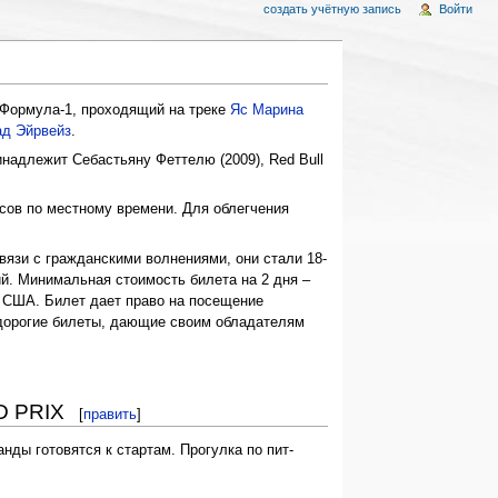
создать учётную запись
Войти
е Формула-1, проходящий на треке
Яс Марина
ад Эйрвейз
.
инадлежит Себастьяну Феттелю (2009), Red Bull
асов по местному времени. Для облегчения
связи с гражданскими волнениями, они стали 18-
ий. Минимальная стоимость билета на 2 дня –
 США. Билет дает право на посещение
 дорогие билеты, дающие своим обладателям
D PRIX
[
править
]
нды готовятся к стартам. Прогулка по пит-