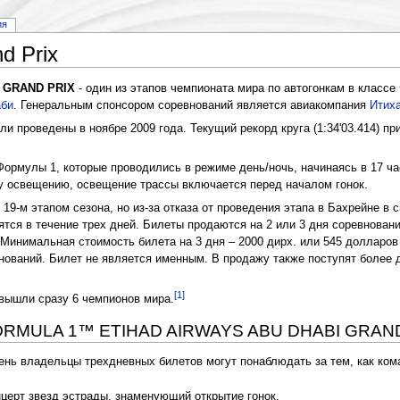
ия
d Prix
 GRAND PRIX
- один из этапов чемпионата мира по автогонкам в класс
аби
. Генеральным спонсором соревнований является авиакомпания
Итих
и проведены в ноябре 2009 года. Текущий рекорд круга (1:34'03.414) пр
Формулы 1, которые проводились в режиме день/ночь, начинаясь в 17 ч
му освещению, освещение трассы включается перед началом гонок.
19-м этапом сезона, но из-за отказа от проведения этапа в Бахрейне в 
тся в течение трех дней. Билеты продаются на 2 или 3 дня соревнован
инимальная стоимость билета на 3 дня – 2000 дирх. или 545 долларов
ований. Билет не является именным. В продажу также поступят более
[1]
 вышли сразу 6 чемпионов мира.
 FORMULA 1™ ETIHAD AIRWAYS ABU DHABI GRAN
ень владельцы трехдневных билетов могут понаблюдать за тем, как кома
церт звезд эстрады, знаменующий открытие гонок.