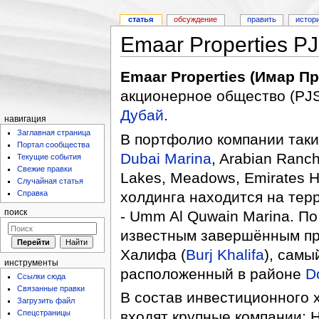
статья
обсуждение
править
истор
Emaar Properties P
Emaar Properties (Имар П
акционерное общество (PJS
Дубай
.
навигация
Заглавная страница
В портфолио компании таки
Портал сообщества
Dubai Marina
, Arabian Ranc
Текущие события
Свежие правки
Lakes, Meadows, Emirates Hi
Случайная статья
холдинга находится на тер
Справка
- Umm Al Quwain Marina. По
поиск
известным завершённым пр
Халифа (
Burj Khalifa
), самы
инструменты
расположенный в районе
D
Ссылки сюда
Связанные правки
В состав инвестиционного х
Загрузить файл
Спецстраницы
входят крупные компании: Ha