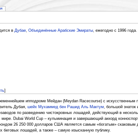
ия
дится в
Дубае
,
Объединённые Арабские Эмираты
, ежегодно с 1996 года.
ть
]
временнейшем ипподроме Мейдан (Meydan Racecourse) с искусственным п
авитель Дубая,
шейх Мухаммед бен Рашид Аль Мактум
, большой знаток
незаводов по разведению чистокровных лошадей, действующий в нескольк
мире. Dubai World Cup – кульминация и завершающий аккорд конноспорт
фондом 26 250 000 долларов США является самым «богатым» скаковым д
х беговых лошадей, а также – самую изысканную публику.