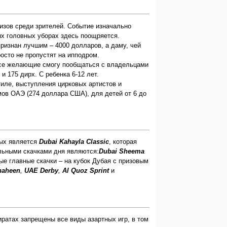
зов среди зрителей. Событие изначально
ых головных уборах здесь поощряется.
ризнан лучшим – 4000 долларов, а даму, чей
осто не пропустят на ипподром.
 Все желающие смогу пообщаться с владельцами
и 175 дирх. С ребенка 6-12 лет.
тиле, выступления цирковых артистов и
ов ОАЭ (274 доллара США), для детей от 6 до
рых является
Dubai Kahayla Classic
, которая
льными скачками дня являются:
Dubai Sheema
е главные скачки – на кубок Дубая с призовым
haheen
,
UAE Derby
,
Al Quoz Sprint
и
иратах запрещены все виды азартных игр, в том