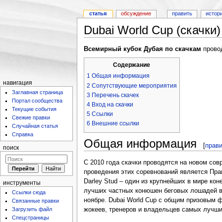
статья
обсуждение
править
истор
Dubai World Cup (скачки)
Всемирный кубок Дубая по скачкам
прово
Содержание
1
Общая информация
навигация
2
Сопутствующие мероприятия
Заглавная страница
3
Перечень скачек
Портал сообщества
4
Вход на скачки
Текущие события
5
Ссылки
Свежие правки
6
Внешние ссылки
Случайная статья
Справка
Общая информация
[
прави
поиск
С 2010 года скачки проводятся на новом со
проведения этих соревнований является Пр
Darley Stud – один из крупнейших в мире ко
инструменты
лучших частных конюшен беговых лошадей в 
Ссылки сюда
ноябре. Dubai World Cup с общим призовым 
Связанные правки
Загрузить файл
жокеев, тренеров и владельцев самых лучши
Спецстраницы