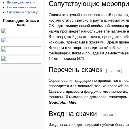
Сопутствующие меропри
Версия для печати
Постоянная ссылка
Сведения о странице
Скачки это целый конноспортивный праздни
носило статус светского раута и, несмотря 
Присоединяйтесь к
нам:
Обладательницу самой необычной шляпки орг
наряд произведет наибольшее впечатление на
В четверг, за 2 дня до скачек, проводится
конюшен, тренерами и жокеями. Время проведе
Вечером в четверг проводится «Арабская ноч
фейерверки, показы лошадей и демонстрации
12 лет – скидка 50%.
Перечень скачек
[
править
]
Соревнования традиционно проводятся в посл
проводится для лошадей только арабской по
Classic
с призовым фондом 5 миллионов до
фондом 10 миллионов долларов, спонсором 
Godolphin Mile
.
Вход на скачки
[
править
]
Вход на скачки для широкой публики бесплат