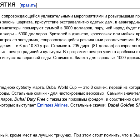
ятия
[
править
]
к, сопровождающийся увлекательными мероприятиями и розыгрышами при
на законы шариата, присутствие экстравагантно одетых дам, в авангардн
анизаторы премируют суммой в 3000 долларов, пару, чей наряд будет п
 жюри – 5000 долларов. Зрителей в джинсах, кроссовках или майках пр
 «Завтрак со звездами», сопровождающийся различными развлечениями.
ния – с 6 до 10:30 утра. Стоимость 295 дирх. (81 доллар) со взрослого 
ь» - вечер традиций и культуры. В программе вечера ужин в арабском с
 искусства верховой езды. Стоимость билета для взрослых 1000 дирхам
еднюю субботу марта. Dubai World Cup — это 8 скачек, первой из кото
роды. Остальные скачки - для чистокровных верховых. Самыми значите
лларов,
Dubai Duty Free
с таким же призовым фондом, и собственно самы
которых выступает
Emirates Airlines
. Остальные скачки:
Dubai Golden S
ный, кроме мест на лучших трибунах. При этом стоит помнить, что в Эм