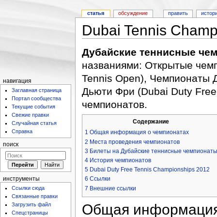
статья
обсуждение
править
истор
Dubai Tennis Champ
Дубайские теннисные че
названиями: Открытые че
Tennis Open), Чемпионаты 
навигация
Дьюти Фри (Dubai Duty Free
Заглавная страница
Портал сообщества
чемпионатов.
Текущие события
Свежие правки
Содержание
Случайная статья
Справка
1
Общая информация о чемпионатах
2
Места проведения чемпионатов
поиск
3
Билеты на Дубайские теннисные чемпионат
4
История чемпионатов
5
Dubai Duty Free Tennis Championships 2012
6
Ссылки
инструменты
7
Внешние ссылки
Ссылки сюда
Связанные правки
Общая информация
Загрузить файл
Спецстраницы