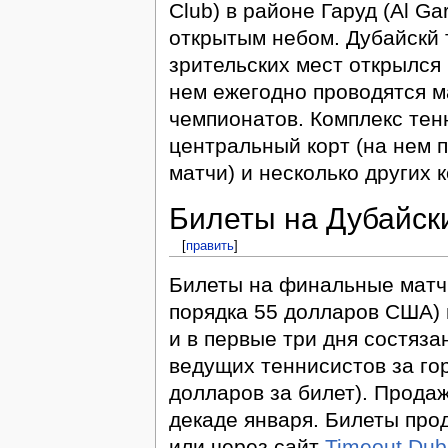
Club) в районе Гаруд (Al G
открытым небом. Дубайскй 
зрительских мест открылся 
нем ежегодно проводятся м
чемпионатов. Комплекс тен
центральный корт (на нем 
матчи) и несколько других к
Билеты на Дубайск
[
править
]
Билеты на финальные матч
порядка 55 долларов США) 
и в первые три дня состяз
ведущих теннисистов за го
долларов за билет). Прода
декаде января. Билеты про
или через сайт
Timeout Dub