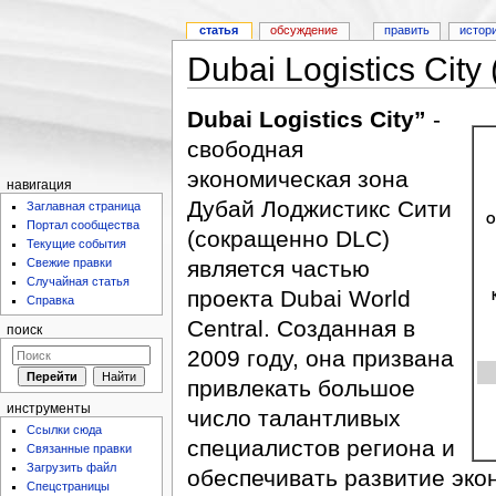
статья
обсуждение
править
истор
Dubai Logistics City
Dubai Logistics City”
-
cвободная
экономическая зона
навигация
Дубай Лоджистикс Сити
Заглавная страница
О
Портал сообщества
(сокращенно DLC)
Текущие события
Свежие правки
является частью
Случайная статья
проекта Dubai World
Справка
Central. Созданная в
поиск
2009 году, она призвана
привлекать большое
инструменты
число талантливых
Ссылки сюда
специалистов региона и
Связанные правки
Загрузить файл
обеспечивать развитие эко
Спецстраницы