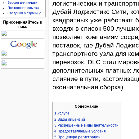
логистических и транспорт
Версия для печати
Постоянная ссылка
Дубай Лоджистикс Сити, ко
Сведения о странице
квадратных уже работают б
Присоединяйтесь к
нам:
входях в список 500 лучши
позволяет компаниям сосре
поставок, где Дубай Лоджис
транспортного узла для ко
перевозок. DLC стал миро
дополнительных платных ло
слияние в пути, кастомизаци
окончательная сборка).
Содержание
1
Услуги
2
Виды лицензий
3
Разрешенные виды деятельности
4
Предоставляемые условия
5
Процедура регистрации