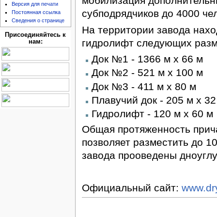
мобилизация дополнительн
Версия для печати
субподрядчиков до 4000 чел
Постоянная ссылка
Сведения о странице
На территории завода наход
Присоединяйтесь к
гидролифт следующих разм
нам:
Док №1 - 1366 м x 66 м
Док №2 - 521 м x 100 м
Док №3 - 411 м x 80 м
Плавучий док - 205 м x 32
Гидролифт - 120 м x 60 м
Общая протяженность прича
позволяет разместить до 1
завода прооведены дноуглу
Официальный сайт:
www.dr