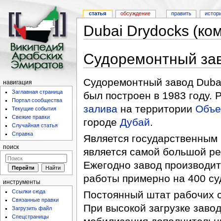
статья
обсуждение
править
истор
Dubai Drydocks (ко
Судоремонтный зав
Судоремонтный завод Dubai
навигация
Заглавная страница
был построен в 1983 году.
Портал сообщества
залива
на территории
Объе
Текущие события
Свежие правки
городе
Дубай
.
Случайная статья
Справка
Является государственным
поиск
является самой большой ре
Ежегодно завод производи
работы примерно на 400 су
инструменты
Ссылки сюда
Постоянный штат рабочих с
Связанные правки
При высокой загрузке заво
Загрузить файл
Спецстраницы