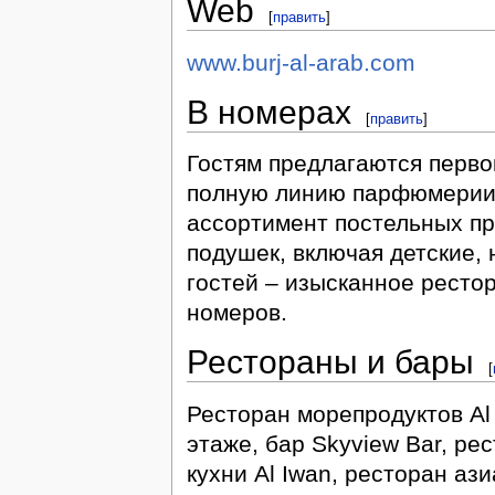
Web
[
править
]
www.burj-al-arab.com
В номерах
[
править
]
Гостям предлагаются перво
полную линию парфюмерии 
ассортимент постельных п
подушек, включая детские, 
гостей – изысканное ресто
номеров.
Рестораны и бары
[
Ресторан морепродуктов Al 
этаже, бар Skyview Bar, р
кухни Al Iwan, ресторан аз