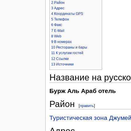
2
Район
3
Адрес
4
Координаты GPS
5
Телефон
6
Факс
7
E-Mail
8
Web
9
В номерах
10
Рестораны и бары
11
К услугам гостей
12
Ссылки
13
Источники
Название на русск
Бурж Аль Араб отель
Район
[
править
]
Туристическая зона Джуме
Адрес