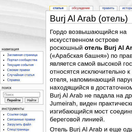
статья
обсуждение
править
истор
Burj Al Arab (отель)
Гордо возвышающийся на
искусственном острове
роскошный
отель Burj Al A
навигация
(«Арабская башня») по пра
Заглавная страница
Портал сообщества
является самой высокой го
Текущие события
Свежие правки
относятся исключительно к 
Случайная статья
отеля, напоминающий парус
Справка
находящийся в достаточном
поиск
Burj Al Arab не падала на д
Jumeirah, виден практическ
инструменты
изгибающийся мост соединяе
Ссылки сюда
береговой линией.
Связанные правки
Загрузить файл
Отель Burj Al Arab и еще од
Спецстраницы