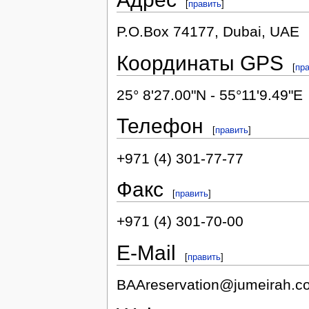
[
править
]
P.O.Box 74177, Dubai, UAE
Координаты GPS
[
пр
25° 8'27.00"N - 55°11'9.49"E
Телефон
[
править
]
+971 (4) 301-77-77
Факс
[
править
]
+971 (4) 301-70-00
E-Mail
[
править
]
BAAreservation@jumeirah.c