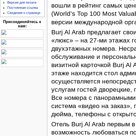
Версия для печати
вошли в рейтинг самых цен
Постоянная ссылка
(World’s Top 100 Most Valuab
Сведения о странице
версии международной орга
Присоединяйтесь к
нам:
Burj Al Arab предлагает св
«люкс» – на 27-ми этажах 
двухэтажных номера. Неср
обслуживание и персональн
визитной карточкой Burj Al 
этаже находится стол адми
осуществляется непосредст
услугам гостей дворецкие,
Все номера с панорамными 
система «видео на заказ»,
дюйма, телефоны с открыт
Отель Burj Al Arab первым 
возможность любоваться по