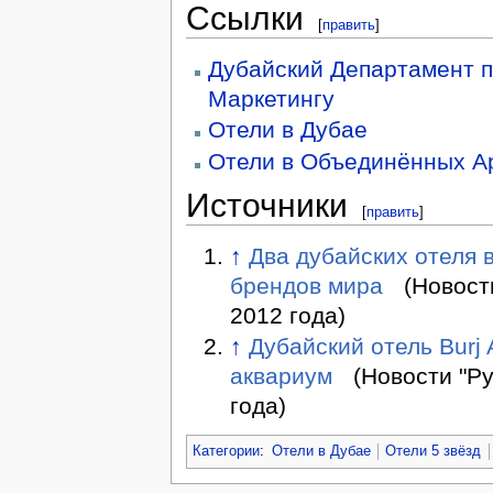
Ссылки
[
править
]
Дубайский Департамент п
Маркетингу
Отели в Дубае
Отели в Объединённых А
Источники
[
править
]
↑
Два дубайских отеля 
брендов мира
(Новости
2012 года)
↑
Дубайский отель Burj
аквариум
(Новости "Ру
года)
Категории
:
Отели в Дубае
Отели 5 звёзд