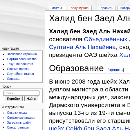
статья
обсуждение
править
истор
Халид бен Заед Ал
Халид бен Заед Аль Наха
основателя
Объединённых 
Султана Аль Нахайяна
, св
навигация
президента ОАЭ шейха
Хал
Заглавная страница
Портал сообщества
Текущие события
Образование
Свежие правки
[
править
]
Случайная статья
Справка
В июне 2008 года шейх Хал
поиск
диплом магистра в области
международных дел, закон
Дармского университета в 
инструменты
выпуска 13-го из 19-ти сы
Ссылки сюда
Связанные правки
присутствовали его старши
Загрузить файл
шейх Сейф бен Заед Аль Н
Спецстраницы