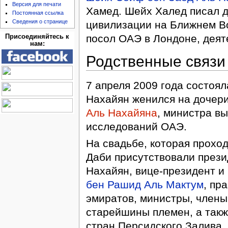
Версия для печати
Хамед. Шейх Халед писал д
Постоянная ссылка
Сведения о странице
цивилизации на Ближнем Во
посол ОАЭ в Лондоне, деят
Присоединяйтесь к
нам:
Родственные связи
7 апреля 2009 года состоя
Нахайян женился на дочер
Аль Нахайяна
, министра в
исследований ОАЭ.
На свадьбе, которая проход
Даби присутствовали през
Нахайян, вице-президент 
бен Рашид Аль Мактум
, пр
эмиратов, министры, члены
старейшины племен, а такж
стран Персидского Залива.