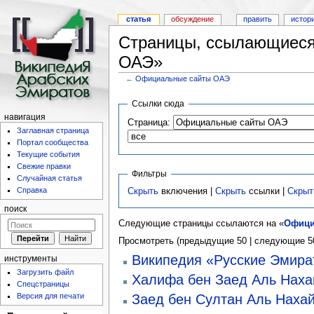
статья
обсуждение
править
истор
Страницы, ссылающиеся
ОАЭ»
←
Официальные сайты ОАЭ
Ссылки сюда
навигация
Страница:
Заглавная страница
Портал сообщества
Текущие события
Свежие правки
Фильтры
Случайная статья
Справка
Скрыть
включения |
Скрыть
ссылки |
Скрыт
поиск
Следующие страницы ссылаются на «
Офици
Просмотреть (предыдущие 50 | следующие 50
Википедия «Русские Эмира
инструменты
Загрузить файл
Халифа бен Заед Аль Наха
Спецстраницы
Версия для печати
Заед бен Султан Аль Наха