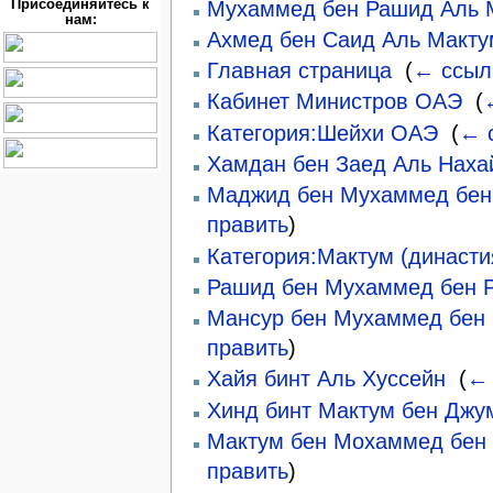
Мухаммед бен Рашид Аль 
Присоединяйтесь к
нам:
Ахмед бен Саид Аль Макту
Главная страница
‎
(
← ссыл
Кабинет Министров ОАЭ
‎
(
Категория:Шейхи ОАЭ
‎
(
← 
Хамдан бен Заед Аль Наха
Маджид бен Мухаммед бен
править
)
Категория:Мактум (династи
Рашид бен Мухаммед бен 
Мансур бен Мухаммед бен
править
)
Хайя бинт Аль Хуссейн
‎
(
← 
Хинд бинт Мактум бен Джу
Мактум бен Мохаммед бен
править
)