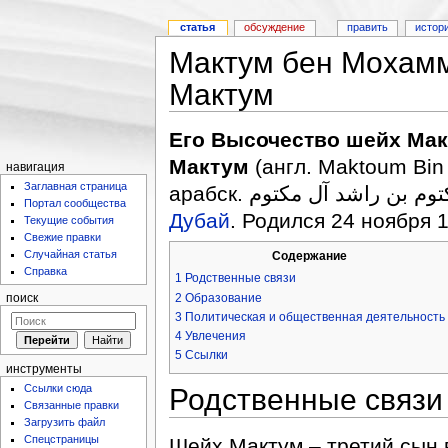
статья
обсуждение
править
истор
Мактум бен Мохам
Мактум
Его Высочество шейх Ма
Мактум
(англ. Maktoum Bin
навигация
Заглавная страница
Портал сообщества
Дубай
. Родился 24 ноября 1
Текущие события
Свежие правки
Случайная статья
Содержание
Справка
1
Родственные связи
2
Образование
поиск
3
Политическая и общественная деятельность
4
Увлечения
5
Ссылки
инструменты
Ссылки сюда
Родственные связи
Связанные правки
Загрузить файл
Спецстраницы
Шейх Мактум – третий сын 