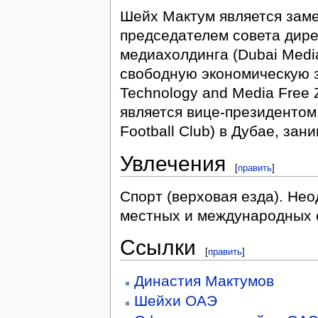
Шейх Мактум является заме
председателем совета дире
медиахолдинга (Dubai Media
свободную экономическую з
Technology and Media Free 
является вице-президентом 
Football Club) в Дубае, за
Увлечения
[
править
]
Спорт (верховая езда). Не
местных и международных 
Ссылки
[
править
]
Династия Мактумов
Шейхи ОАЭ