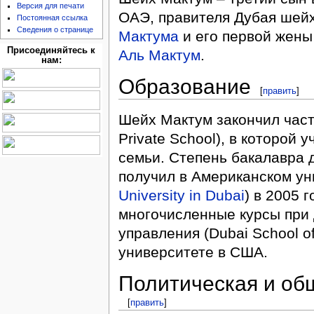
Версия для печати
ОАЭ, правителя Дубая шей
Постоянная ссылка
Сведения о странице
Мактума
и его первой жен
Присоединяйтесь к
Аль Мактум
.
нам:
Образование
[
править
]
Шейх Мактум закончил час
Private School), в которой
семьи. Степень бакалавра 
получил в Американском ун
University in Dubai
) в 2005 
многочисленные курсы при 
управления (Dubai School o
университете в США.
Политическая и об
[
править
]