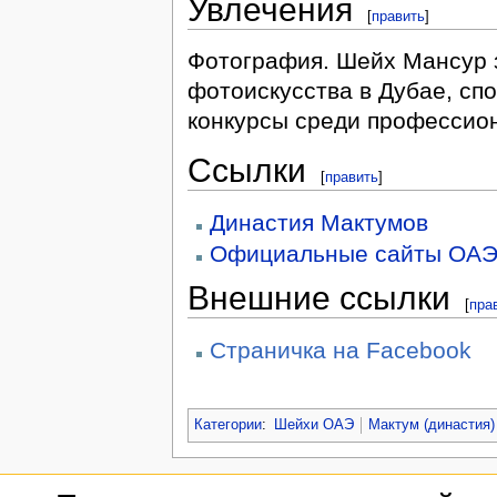
Увлечения
[
править
]
Фотография. Шейх Мансур 
фотоискусства в Дубае, сп
конкурсы среди профессио
Ссылки
[
править
]
Династия Мактумов
Официальные сайты ОА
Внешние ссылки
[
пра
Страничка на Facebook
Категории
:
Шейхи ОАЭ
Мактум (династия)