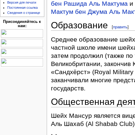
бен Рашида Аль Мактума
и 
Версия для печати
Постоянная ссылка
Мактум бен Джума Аль Мак
Сведения о странице
Присоединяйтесь к
Образование
нам:
[
править
]
Среднее образование шейх 
частной школе имени шейха 
затем продолжил (также по
Великобритании, закончив
«Сандхёрст» (Royal Militar
заканчивали многие предст
государств.
Общественная дея
Шейх Мансур является виц
Аль Шахаб (Al Shabab Club)