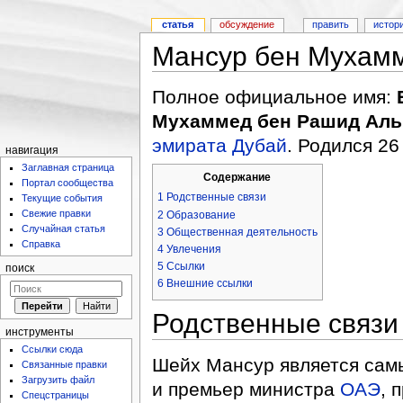
статья
обсуждение
править
истор
Мансур бен Мухам
Полное официальное имя:
Мухаммед бен Рашид Аль
эмирата Дубай
. Родился 26
навигация
Заглавная страница
Содержание
Портал сообщества
1
Родственные связи
Текущие события
Свежие правки
2
Образование
Случайная статья
3
Общественная деятельность
Справка
4
Увлечения
5
Ссылки
поиск
6
Внешние ссылки
Родственные связи
инструменты
Ссылки сюда
Шейх Мансур является сам
Связанные правки
Загрузить файл
и премьер министра
ОАЭ
, 
Спецстраницы