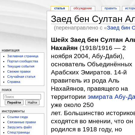
статья
обсуждение
править
истор
Заед бен Султан А
(перенаправлено с «
Заед бин 
Шейх Заед бен Султан Ал
Нахайян
(1918/1916 — 2
навигация
ноября 2004, Абу-Даби),
Заглавная страница
Портал сообщества
основатель Объединённых
Текущие события
Арабских Эмиратов. 14-й
Свежие правки
Случайная статья
правитель из рода Аль
Справка
Нахайянов, правящего на
поиск
территории
эмирата Абу-Д
уже около 250
инструменты
лет. Большинство историко
Ссылки сюда
сходятся во мнении, что он
Связанные правки
Загрузить файл
родился в 1918 году, но
Спецстраницы