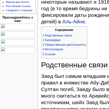
некоторые называют и 191
Версия для печати
Постоянная ссылка
год (в то время бедуины не
Сведения о странице
фиксировали даты рождени
Присоединяйтесь к
детей) в
Аль-Айне
.
нам:
Содержание
1
Родственные связи
2
Биография
3
Общественная деятельность
4
Фотогалерея
5
Ссылки
Родственные связи
Заед был самым младшим и
правил в княжестве Абу-Да
Султан погиб, Заеду было в
много скитаться по Аравий
источникам, шейх Заед был 
предписаниями ислама одн