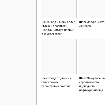
Шейх Заед и шейх Халид,
Шейх Заед и Викто
бывший правитель
Лебедев.
Шарджи, читают первый
выпуск Al Ittihad.
Шейх Заед с одним из
Шейх Заед посеща
своих самых
строительство
талантливых соколов.
подводного
нефтехранилища.