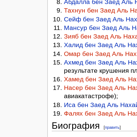
Абдалла бен Заед Аль 
Тахнун бен Заед Аль Н
Сейф бен Заед Аль На
Мансур бен Заед Аль 
Зияб бен Заед Аль Нах
Халид бен Заед Аль На
Омар бен Заед Аль На
Ахмед бен Заед Аль На
результате крушения пл
Хамед бен Заед Аль На
Насер бен Заед Аль На
авиакатастрофе);
Иса бен Заед Аль Наха
Фалях бен Заед Аль На
Биография
[
править
]