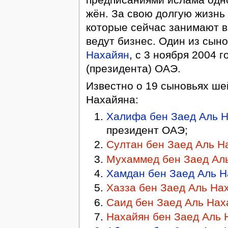
жён. За свою долгую жизнь
которые сейчас занимают в
ведут бизнес. Один из сын
Нахайян
, с 3 ноября 2004 
(президента) ОАЭ.
Известно о 19 сыновьях ше
Нахайяна:
Халифа бен Заед Аль 
президент ОАЭ;
Султан бен Заед Аль Н
Мухаммед бен Заед Ал
Хамдан бен Заед Аль 
Хазза бен Заед Аль На
Саид бен Заед Аль Нах
Нахайян бен Заед Аль 