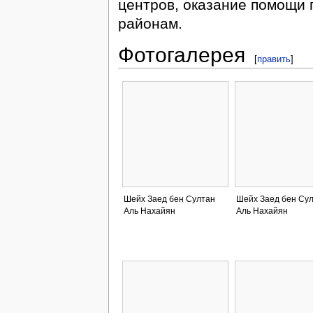
центров, оказание помощи 
районам.
Фотогалерея
[
править
]
Шейх Заед бен Султан
Шейх Заед бен Су
Аль Нахайян
Аль Нахайян