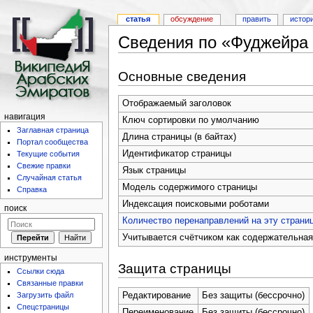
статья
обсуждение
править
истор
Сведения по «Фуджейра 
Основные сведения
Отображаемый заголовок
навигация
Ключ сортировки по умолчанию
Заглавная страница
Длина страницы (в байтах)
Портал сообщества
Идентификатор страницы
Текущие события
Свежие правки
Язык страницы
Случайная статья
Модель содержимого страницы
Справка
Индексация поисковыми роботами
поиск
Количество перенаправлений на эту страни
Учитывается счётчиком как содержательная
инструменты
Защита страницы
Ссылки сюда
Связанные правки
Загрузить файл
Редактирование
Без защиты (бессрочно)
Спецстраницы
Переименование
Без защиты (бессрочно)