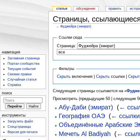
статья
обсуждение
править
истор
Страницы, ссылающиеся
←
Фуджейра (эмират)
Ссылки сюда
Страница:
навигация
Заглавная страница
Портал сообщества
Фильтры
Текущие события
Свежие правки
Скрыть
включения |
Скрыть
ссылки |
Скрыт
Случайная статья
Справка
Следующие страницы ссылаются на «
Фудже
поиск
Просмотреть (предыдущие 50 | следующие 50
Абу-Даби (эмират)
‎
(
← ссы
География ОАЭ
‎
(
← ссылки
инструменты
Загрузить файл
Объединённые Арабские Э
Спецстраницы
Версия для печати
Мечеть Al Badiyah
‎
(
← ссыл