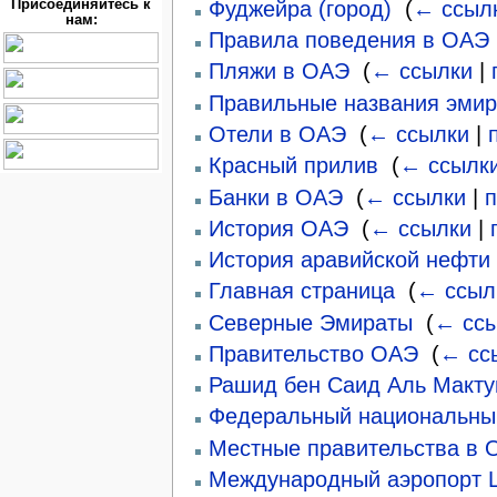
Фуджейра (город)
‎
(
← ссыл
Присоединяйтесь к
нам:
Правила поведения в ОАЭ
Пляжи в ОАЭ
‎
(
← ссылки
|
Правильные названия эмир
Отели в ОАЭ
‎
(
← ссылки
|
Красный прилив
‎
(
← ссылк
Банки в ОАЭ
‎
(
← ссылки
|
п
История ОАЭ
‎
(
← ссылки
|
История аравийской нефти 
Главная страница
‎
(
← ссыл
Северные Эмираты
‎
(
← сс
Правительство ОАЭ
‎
(
← сс
Рашид бен Саид Аль Макт
Федеральный национальны
Местные правительства в 
Международный аэропорт 