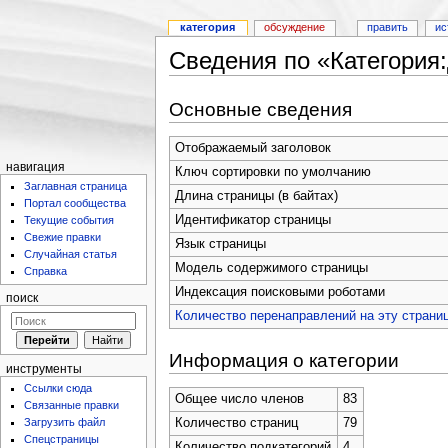
категория
обсуждение
править
ис
Сведения по «Категория
Основные сведения
Отображаемый заголовок
навигация
Ключ сортировки по умолчанию
Заглавная страница
Длина страницы (в байтах)
Портал сообщества
Идентификатор страницы
Текущие события
Свежие правки
Язык страницы
Случайная статья
Модель содержимого страницы
Справка
Индексация поисковыми роботами
поиск
Количество перенаправлений на эту страни
Информация о категории
инструменты
Ссылки сюда
Общее число членов
83
Связанные правки
Загрузить файл
Количество страниц
79
Спецстраницы
Количество подкатегорий
4