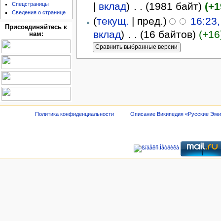
|
вклад
)
‎
. .
(1981 байт)
(+1
Спецстраницы
Сведения о странице
(
текущ.
| пред.)
16:23
Присоединяйтесь к
вклад
)
‎
. .
(16 байтов)
(+16
нам:
Политика конфиденциальности
Описание Википедия «Русские Эм