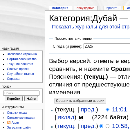
категория
обсуждение
править
и
Категория:Дубай —
Показать журналы для этой ст
Просмотреть историю
С года (и ранее):
навигация
Заглавная страница
Портал сообщества
Выбор версий: отметьте ве
Текущие события
сравнить, и нажмите
Сравн
Свежие правки
Случайная статья
Пояснения:
(текущ.)
— отли
Справка
отличия от предшествующе
поиск
изменения.
инструменты
(текущ. |
пред.
)
11:01,
Ссылки сюда
|
вклад
)
‎
м
. .
(2224 байта)
Связанные правки
Atom
(
текущ.
|
пред.
)
10:58,
Загрузить файл