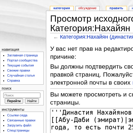
категория
обсуждение
править
Просмотр исходног
Категория:Нахайян 
←
Категория:Нахайян (династи
У вас нет прав на редакти
навигация
причине:
Заглавная страница
Портал сообщества
Вы должны подтвердить сво
Текущие события
Свежие правки
правкой страниц. Пожалуйс
Случайная статья
Справка
электронной почты в своих
поиск
Вы можете просмотреть и с
страницы.
инструменты
Ссылки сюда
Связанные правки
Загрузить файл
Спецстраницы