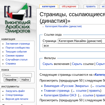
категория
обсуждение
править
ис
Страницы, ссылающиеся 
(династия)»
←
Категория:Нахайян (династия)
Ссылки сюда
навигация
Страница:
Заглавная страница
Портал сообщества
Текущие события
Свежие правки
Фильтры
Случайная статья
Справка
Скрыть
включения |
Скрыть
ссылки |
Скрыт
поиск
Следующие страницы ссылаются на «
Катего
Просмотреть (предыдущие 50 | следующие 50
Википедия «Русские Эмираты»
‎
(
← ссылк
инструменты
Главная страница
‎
(
← ссылки
|
править
)
Загрузить файл
Спецстраницы
Категория:Шейхи ОАЭ
‎
(
← ссылки
|
прави
Версия для печати
Просмотреть (предыдущие 50 | следующие 50