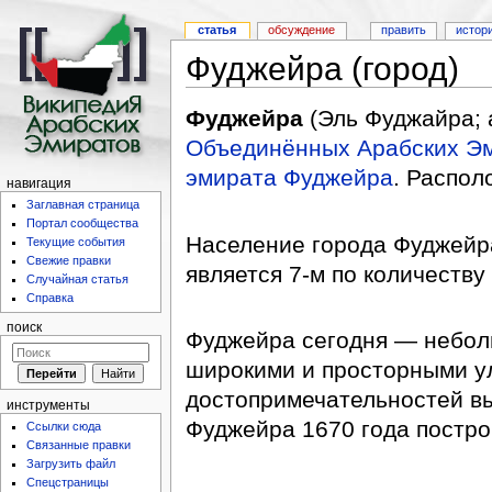
статья
обсуждение
править
истор
Фуджейра (город)
Фуджейра
Объединённых Арабских Э
эмирата Фуджейра
. Распол
навигация
Заглавная страница
Портал сообщества
Население города Фуджейра
Текущие события
Свежие правки
является 7-м по количеству
Случайная статья
Справка
поиск
Фуджейра сегодня — небол
широкими и просторными у
достопримечательностей в
инструменты
Фуджейра 1670 года постро
Ссылки сюда
Связанные правки
Загрузить файл
Спецстраницы