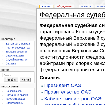
статья
обсуждение
править
истор
Федеральная суде
Федеральная судебная с
гарантирована Конституцие
Федеральный Верховный су
навигация
Федеральный Верховный суд
Заглавная страница
Портал сообщества
назначенных Верховным Со
Текущие события
Свежие правки
конституционности федера
Случайная статья
арбитрами при спорах меж
Справка
федеральным правительств
поиск
Ссылки:
Президент ОАЭ
инструменты
Правительство ОАЭ
Ссылки сюда
Связанные правки
Кабинет министров ОАЭ
Загрузить файл
Спецстраницы