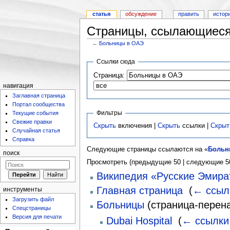
статья
обсуждение
править
истор
Страницы, ссылающиеся
←
Больницы в ОАЭ
Ссылки сюда
Страница:
навигация
Заглавная страница
Портал сообщества
Фильтры
Текущие события
Свежие правки
Скрыть
включения |
Скрыть
ссылки |
Скрыт
Случайная статья
Справка
Следующие страницы ссылаются на «
Больн
поиск
Просмотреть (предыдущие 50 | следующие 50
Википедия «Русские Эмира
Главная страница
‎
(
← ссыл
инструменты
Загрузить файл
Больницы
(страница-перена
Спецстраницы
Версия для печати
Dubai Hospital
‎
(
← ссылки