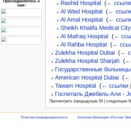
Присоединяйтесь к
Rashid Hospital
‎
(
← ссылк
нам:
Al Wasl Hospital
‎
(
← ссыл
Al Amal Hospital
‎
(
← ссыл
Sheikh Khalifa Medical City
Al Mafraq Hospital
‎
(
← ссы
Al Rahba Hospital
‎
(
← ссы
Zulekha Hospital Dubai
‎
(
← с
Zulekha Hospital Sharjah
‎
(
←
Государственные больниц
American Hospital Dubai
‎
(
← 
Tawam Hospital
‎
(
← ссылки
Госпиталь Джебель-Али - Jeb
Просмотреть (предыдущие 50 | следующие 50
Политика конфиденциальности
Описание Википедия «Русские Эм