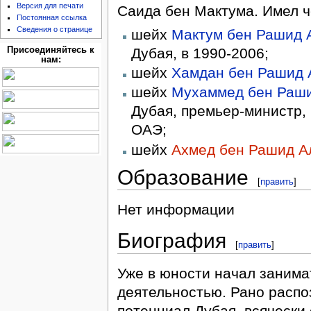
Версия для печати
Саида бен Мактума. Имел ч
Постоянная ссылка
Сведения о странице
шейх
Мактум бен Рашид 
Дубая, в 1990-2006;
Присоединяйтесь к
нам:
шейх
Хамдан бен Рашид 
шейх
Мухаммед бен Раши
Дубая, премьер-министр,
ОАЭ;
шейх
Ахмед бен Рашид А
Образование
[
править
]
Нет информации
Биография
[
править
]
Уже в юности начал занима
деятельностью. Рано распо
потенциал Дубая, всячески