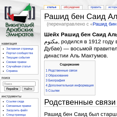
статья
обсуждение
править
истор
Рашид бен Саид А
(перенаправлено с «
Рашид бин
Шейх Рашид бен Саид Ал
مكتوم, родился в 1912 году в Дубае — умер 7 октября 1990 года в
навигация
Дубае) — восьмой правитель
Заглавная страница
Портал сообщества
династии Аль Мактумов.
Текущие события
Свежие правки
Содержание
Случайная статья
1
Родственные связи
Справка
2
Образование
поиск
3
Биография
4
Дополнительная информация
5
Ссылки
инструменты
Родственные связи
Ссылки сюда
Связанные правки
Загрузить файл
Рашид бен Саид был старш
Спецстраницы