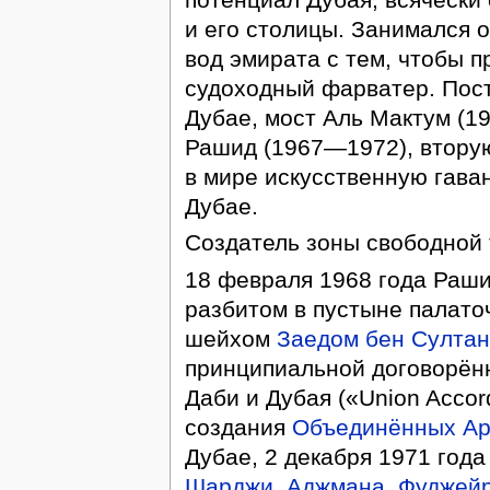
и его столицы. Занимался 
вод эмирата с тем, чтобы 
судоходный фарватер. Пос
Дубае, мост Аль Мактум (19
Рашид (1967—1972), вторую
в мире искусственную гава
Дубае.
Создатель зоны свободной 
18 февраля 1968 года Раши
разбитом в пустыне палато
шейхом
Заедом бен Султа
принципиальной договорён
Даби и Дубая («Union Acco
создания
Объединённых Ар
Дубае, 2 декабря 1971 год
Шарджи
,
Аджмана
,
Фуджей