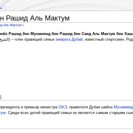
ия
н Рашид Аль Мактум
д Аль Мактум
»)
ейх Рашид бен Мухаммед бен Рашид бен Саид Аль Мактум бен Хаше
(на арабском: الشيخ راشد بن محمد آل مكتوم) – член правящей семьи
эмирата Дубай
, известный спортсмен. Род
ь
]
президента и премьер министра
ОАЭ
, правителя Дубая шейха
Мухаммед
тум
. Среди всех детей правящей семьи он является самым старшим сыно