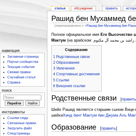
статья
обсуждение
править
истор
Рашид бен Мухаммед бе
(перенаправлено с «
Рашид бин Мухаммед бин Раши
Полное официальное имя
Его Высочество ш
Мактум
Содержание
навигация
1
Родственные связи
Заглавная страница
Портал сообщества
2
Образование
Текущие события
3
Увлечения
Свежие правки
4
Спортивные достижения
Случайная статья
5
Ссылки
Справка
6
Внешние ссылки
поиск
Родственные связи
[
правит
Шейх Рашид является старшим сыном Вице-
инструменты
шейхи
Хинд бинт Мактум бин Джума Аль Мак
Ссылки сюда
Связанные правки
Образование
[
править
]
Загрузить файл
Спецстраницы