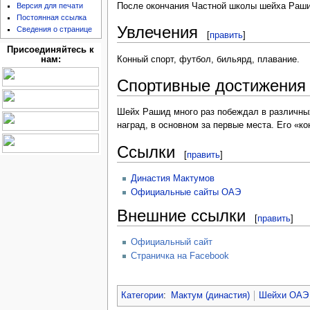
Версия для печати
После окончания Частной школы шейха Рашида 
Постоянная ссылка
Увлечения
Сведения о странице
[
править
]
Присоединяйтесь к
Конный спорт, футбол, бильярд, плавание.
нам:
Спортивные достижения
Шейх Рашид много раз побеждал в различных
наград, в основном за первые места. Его «к
Ссылки
[
править
]
Династия Мактумов
Официальные сайты ОАЭ
Внешние ссылки
[
править
]
Официальный сайт
Страничка на Facebook
Категории
:
Мактум (династия)
Шейхи ОАЭ