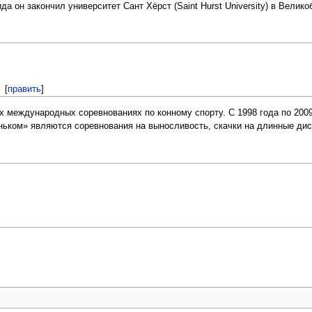
он закончил университет Сант Хёрст (Saint Hurst University) в Великоб
[
править
]
 международных соревнованиях по конному спорту. С 1998 года по 2009
оньком» являются соревнования на выносливость, скачки на длинные дист