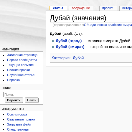
статья
обсуждение
править
истор
Дубай (значения)
(перенаправлено с «
Объединенные арабские эмира
Дубай
(араб. دبيّ):
Дубай (город)
— столица эмирата Дубай
Дубай (эмират)
— второй по величине эм
навигация
Заглавная страница
Категория
:
Дубай
Портал сообщества
Текущие события
Свежие правки
Случайная статья
Справка
поиск
инструменты
Ссылки сюда
Связанные правки
Загрузить файл
Спецстраницы