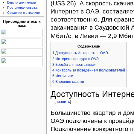
(US$ 26). А скорость скачи
Версия для печати
Постоянная ссылка
Интернет в ОАЭ, составляет
Сведения о странице
соответственно. Для сравне
Присоединяйтесь к
нам:
закачивания в Саудовской А
Мбит/с, в Ливии — 2,9 Мбит
Содержание
1
Доступность Интернета в ОАЭ
2
Интерент-цензура в ОАЭ
3
Борьба с «пиратством»
4
Контроль за поведением пользователей
5
Источники
6
Внешние ссылки
Доступность Интерн
[
править
]
Большинство квартир и дом
ОАЭ подключены к провайде
Подключение конкретного п