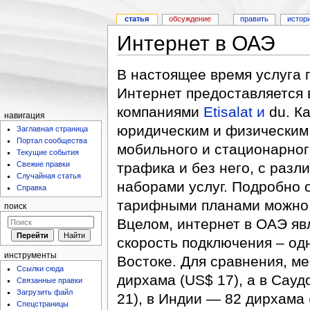
статья
обсуждение
править
истор
Интернет в ОАЭ
В настоящее время услуга 
Интернет предоставляется
компаниями
Etisalat и
du. К
навигация
юридическим и физическим
Заглавная страница
Портал сообщества
мобильного и стационарно
Текущие события
Свежие правки
трафика и без него, с раз
Случайная статья
наборами услуг. Подробно 
Справка
тарифными планами можно 
поиск
Вцелом, интернет в ОАЭ яв
скорость подключения – од
инструменты
Востоке. Для сравнения, ме
Ссылки сюда
дирхама (US$ 17), а в Сау
Связанные правки
Загрузить файл
21), в Индии — 82 дирхама 
Спецстраницы