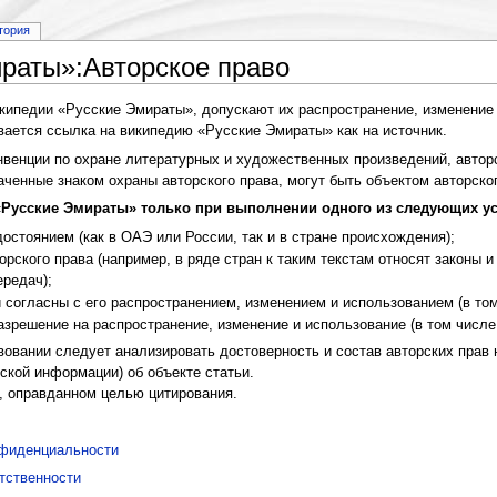
тория
раты»:Авторское право
кипедии «Русские Эмираты», допускают их распространение, изменение 
вается ссылка на википедию «Русские Эмираты» как на источник.
нвенции по охране литературных и художественных произведений, автор
аченные знаком охраны авторского права, могут быть объектом авторског
«Русские Эмираты» только при выполнении одного из следующих у
остоянием (как в ОАЭ или России, так и в стране происхождения);
торского права (например, в ряде стран к таким текстам относят законы
ередач);
и согласны с его распространением, изменением и использованием (в то
азрешение на распространение, изменение и использование (в том числе
овании следует анализировать достоверность и состав авторских прав 
ской информации) об объекте статьи.
, оправданном целью цитирования.
нфиденциальности
тственности