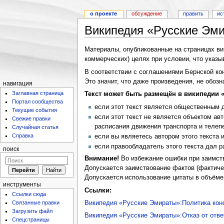
о проекте
обсуждение
править
ис
Википедия «Русские Эми
Материалы, опубликованные на страницах ви
коммерческих) целях при условии, что указы
В соответствии с соглашениями Бернской ко
Это значит, что даже произведения, не обозн
навигация
Заглавная страница
Текст может быть размещён в википедии 
Портал сообщества
если этот текст является общественным д
Текущие события
если этот текст не является объектом ав
Свежие правки
расписания движения транспорта и телеп
Случайная статья
Справка
если вы являетесь автором этого текста 
если правообладатель этого текста дал р
поиск
Внимание!
Во избежание ошибки при заимств
Допускается заимствование фактов (фактиче
Допускается использование цитаты в объёме
инструменты
Ссылки:
Ссылки сюда
Связанные правки
Википедия «Русские Эмираты»:Политика ко
Загрузить файл
Википедия «Русские Эмираты»:Отказ от отве
Спецстраницы