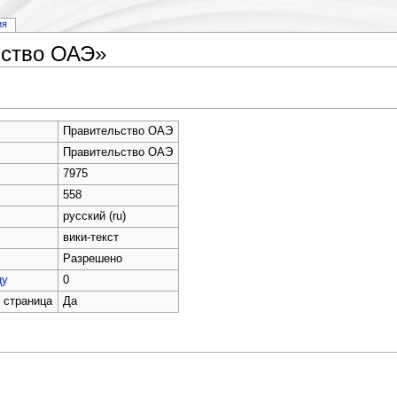
ия
ьство ОАЭ»
Правительство ОАЭ
Правительство ОАЭ
7975
558
русский (ru)
вики-текст
Разрешено
цу
0
 страница
Да