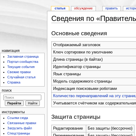
статья
обсуждение
править
истор
Сведения по «Правител
Основные сведения
Отображаемый заголовок
навигация
Ключ сортировки по умолчанию
Заглавная страница
Длина страницы (в байтах)
Портал сообщества
Идентификатор страницы
Текущие события
Свежие правки
Язык страницы
Случайная статья
Модель содержимого страницы
Справка
Индексация поисковыми роботами
поиск
Количество перенаправлений на эту страни
Учитывается счётчиком как содержательная
инструменты
Защита страницы
Ссылки сюда
Связанные правки
Загрузить файл
Редактирование
Без защиты (бессрочно)
Спецстраницы
Переименование
Без защиты (бессрочно)