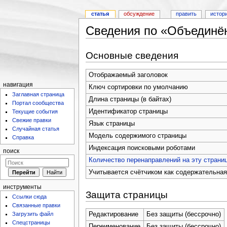
статья
обсуждение
править
истор
Сведения по «Объединё
Основные сведения
Отображаемый заголовок
навигация
Ключ сортировки по умолчанию
Заглавная страница
Длина страницы (в байтах)
Портал сообщества
Идентификатор страницы
Текущие события
Свежие правки
Язык страницы
Случайная статья
Модель содержимого страницы
Справка
Индексация поисковыми роботами
поиск
Количество перенаправлений на эту страни
Учитывается счётчиком как содержательная
инструменты
Защита страницы
Ссылки сюда
Связанные правки
Загрузить файл
Редактирование
Без защиты (бессрочно)
Спецстраницы
Переименование
Без защиты (бессрочно)