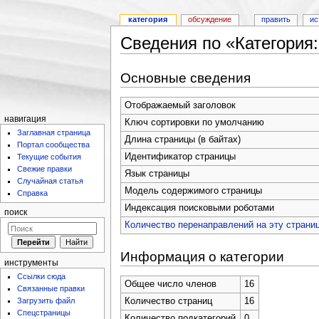
категория
обсуждение
править
ис
Сведения по «Категория
Основные сведения
Отображаемый заголовок
навигация
Ключ сортировки по умолчанию
Заглавная страница
Длина страницы (в байтах)
Портал сообщества
Идентификатор страницы
Текущие события
Свежие правки
Язык страницы
Случайная статья
Модель содержимого страницы
Справка
Индексация поисковыми роботами
поиск
Количество перенаправлений на эту страни
Информация о категории
инструменты
Ссылки сюда
Общее число членов
16
Связанные правки
Загрузить файл
Количество страниц
16
Спецстраницы
Количество подкатегорий
0