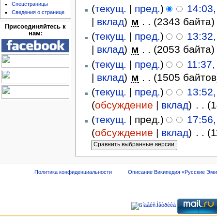
Спецстраницы
(
текущ.
|
пред.
)
14:03,
Сведения о странице
|
вклад
)
‎
м
. .
(2343 байта)
Присоединяйтесь к
нам:
(
текущ.
|
пред.
)
13:32,
|
вклад
)
‎
м
. .
(2053 байта)
(
текущ.
|
пред.
)
11:37,
|
вклад
)
‎
м
. .
(1505 байтов
(
текущ.
|
пред.
)
13:52
(
обсуждение
|
вклад
)
‎
. .
(
(
текущ.
| пред.)
17:56,
(
обсуждение
|
вклад
)
‎
. .
(
Политика конфиденциальности
Описание Википедия «Русские Эм