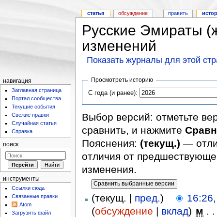
статья
обсуждение
править
исто
Русские Эмираты (
изменений
Показать журналы для этой ст
Просмотреть историю
навигация
Заглавная страница
С года (и ранее):
Портал сообщества
Текущие события
Выбор версий: отметьте ве
Свежие правки
Случайная статья
сравнить, и нажмите
Сравн
Справка
Пояснения:
(текущ.)
— отли
поиск
отличия от предшествующе
изменения.
инструменты
Ссылки сюда
(текущ. |
пред.
)
16:26,
Связанные правки
Atom
(
обсуждение
|
вклад
)
‎
м
. .
Загрузить файл