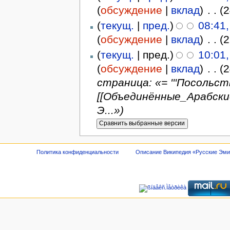
(
обсуждение
|
вклад
)
‎
. .
(
(
текущ.
|
пред.
)
08:41
(
обсуждение
|
вклад
)
‎
. .
(
(
текущ.
| пред.)
10:01,
(
обсуждение
|
вклад
)
‎
. .
(
страница: «= '''Посольс
[[Объединённые_Арабск
Э...»)
Политика конфиденциальности
Описание Википедия «Русские Эм