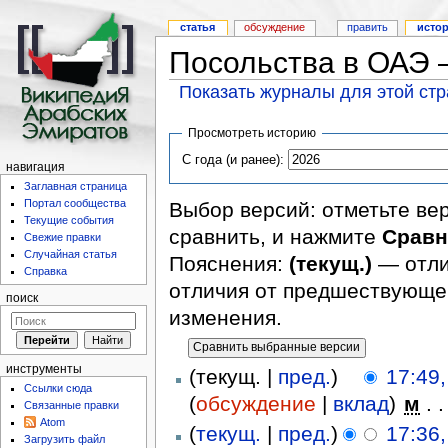
статья
обсуждение
править
исто
Посольства в ОАЭ 
Показать журналы для этой ст
Просмотреть историю
С года (и ранее):
навигация
Заглавная страница
Портал сообщества
Выбор версий: отметьте ве
Текущие события
сравнить, и нажмите
Сравн
Свежие правки
Случайная статья
Пояснения:
(текущ.)
— отли
Справка
отличия от предшествующе
поиск
изменения.
инструменты
(текущ. |
пред.
)
17:49
Ссылки сюда
(
обсуждение
|
вклад
)
‎
м
. .
Связанные правки
Atom
(
текущ.
|
пред.
)
17:36
Загрузить файл