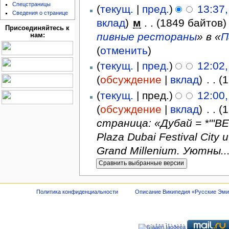
Спецстраницы
(
текущ.
|
пред.
)
13:37
Сведения о странице
вклад
)
‎
м
. .
(1849 байтов)
Присоединяйтесь к
пивные рестораны
» в «
П
нам:
(
отменить
)
(
текущ.
|
пред.
)
12:02
(
обсуждение
|
вклад
)
‎
. .
(
(
текущ.
| пред.)
12:00
(
обсуждение
|
вклад
)
‎
. .
(
страница: «Дубай = *'''B
Plaza Dubai Festival City 
Grand Millenium. Уютны...
Политика конфиденциальности
Описание Википедия «Русские Эм