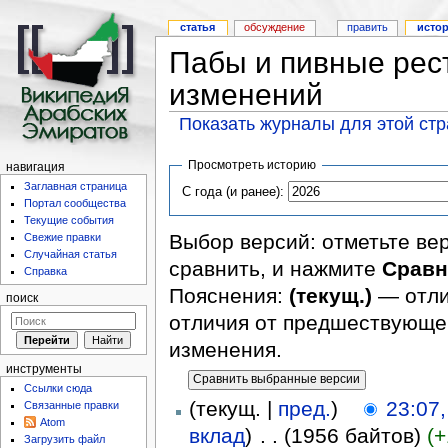
статья
обсуждение
править
исто
Пабы и пивные рес
изменений
Показать журналы для этой ст
Просмотреть историю
навигация
Заглавная страница
С года (и ранее):
Портал сообщества
Текущие события
Выбор версий: отметьте ве
Свежие правки
Случайная статья
сравнить, и нажмите
Сравн
Справка
Пояснения:
(текущ.)
— отли
поиск
отличия от предшествующе
изменения.
инструменты
Ссылки сюда
(текущ. |
пред.
)
23:07
Связанные правки
Atom
вклад
)
‎
. .
(1956 байтов)
(+
Загрузить файл