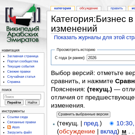
категория
обсуждение
править
и
Категория:Бизнес 
изменений
Показать журналы для этой ст
Просмотреть историю
навигация
Заглавная страница
С года (и ранее):
Портал сообщества
Текущие события
Выбор версий: отметьте ве
Свежие правки
Случайная статья
сравнить, и нажмите
Сравн
Справка
Пояснения:
(текущ.)
— отли
поиск
отличия от предшествующе
изменения.
инструменты
Ссылки сюда
(текущ. |
пред.
)
10:30,
Связанные правки
Atom
(
обсуждение
|
вклад
)
‎
м
. .
Загрузить файл