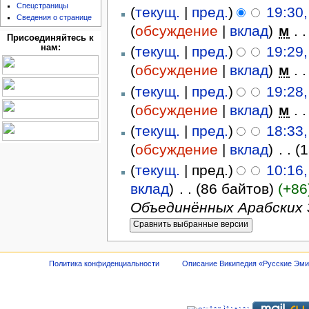
Спецстраницы
(
текущ.
|
пред.
)
19:30,
Сведения о странице
(
обсуждение
|
вклад
)
‎
м
. .
Присоединяйтесь к
нам:
(
текущ.
|
пред.
)
19:29,
(
обсуждение
|
вклад
)
‎
м
. .
(
текущ.
|
пред.
)
19:28,
(
обсуждение
|
вклад
)
‎
м
. .
(
текущ.
|
пред.
)
18:33
(
обсуждение
|
вклад
)
‎
. .
(
(
текущ.
| пред.)
10:16,
вклад
)
‎
. .
(86 байтов)
(+86
Объединённых Арабских Э
Политика конфиденциальности
Описание Википедия «Русские Эм