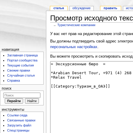
статья
обсуждение
править
исто
Просмотр исходного тек
←
Туристические компании
У вас нет прав на редактирование этой стра
Вы должны подтвердить свой адрес электрон
персональных настройках
.
навигация
Заглавная страница
Вы можете просмотреть и скопировать исход
Портал сообщества
Текущие события
Свежие правки
Случайная статья
Справка
поиск
инструменты
Ссылки сюда
Связанные правки
Загрузить файл
Спецстраницы