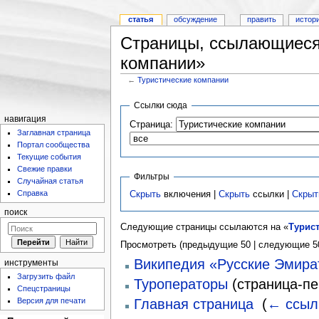
статья
обсуждение
править
истор
Страницы, ссылающиеся
компании»
←
Туристические компании
Ссылки сюда
навигация
Страница:
Заглавная страница
Портал сообщества
Текущие события
Свежие правки
Фильтры
Случайная статья
Справка
Скрыть
включения |
Скрыть
ссылки |
Скрыт
поиск
Следующие страницы ссылаются на «
Турис
Просмотреть (предыдущие 50 | следующие 50
Википедия «Русские Эмира
инструменты
Загрузить файл
Туроператоры
(страница-пе
Спецстраницы
Версия для печати
Главная страница
‎
(
← ссыл