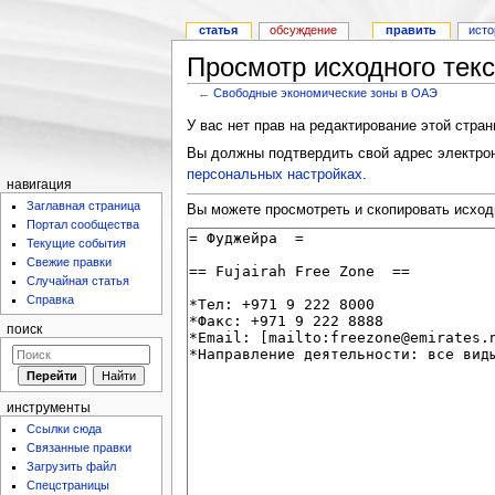
статья
обсуждение
править
исто
Просмотр исходного тек
←
Свободные экономические зоны в ОАЭ
У вас нет прав на редактирование этой стра
Вы должны подтвердить свой адрес электрон
персональных настройках
.
навигация
Заглавная страница
Вы можете просмотреть и скопировать исход
Портал сообщества
Текущие события
Свежие правки
Случайная статья
Справка
поиск
инструменты
Ссылки сюда
Связанные правки
Загрузить файл
Спецстраницы